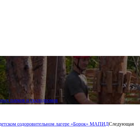
чных парков и скалодромов
 детском оздоровительном лагере «Борок» МАПИД
Следующая